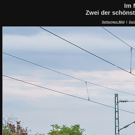
Im 
Zwei der schöns
Vorheriges Bild
|
Zurü