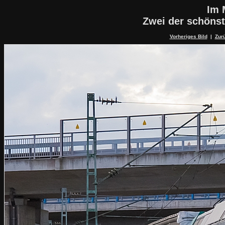
Im 
Zwei der schöns
Vorheriges Bild
|
Zurü