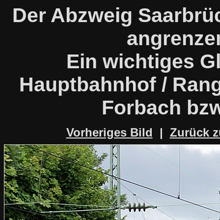
Der Abzweig Saarbrü
angrenze
Ein wichtiges G
Hauptbahnhof / Rang
Forbach bzw
Vorheriges Bild
|
Zurück z