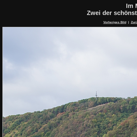
Im 
Zwei der schöns
Vorheriges Bild
|
Zurü