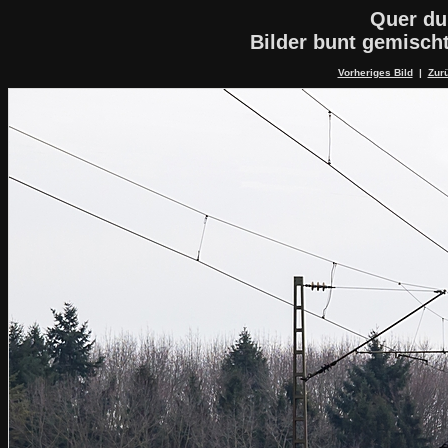
Quer du
Bilder bunt gemisch
Vorheriges Bild
|
Zurü