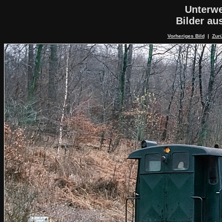
Unterwe
Bilder a
Vorheriges Bild
|
Zurü