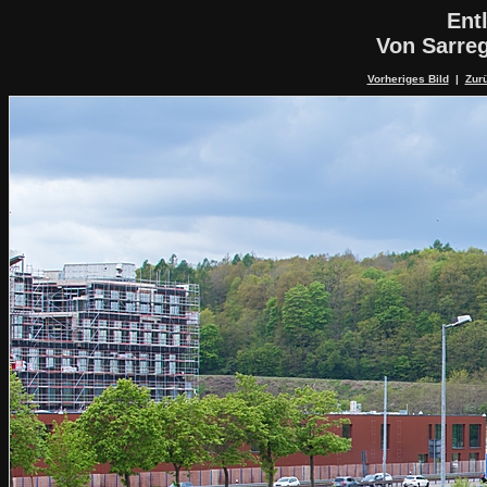
Ent
Von Sarre
Vorheriges Bild
|
Zurü