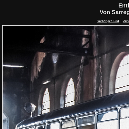
Ent
Von Sarre
Vorheriges Bild
|
Zurü