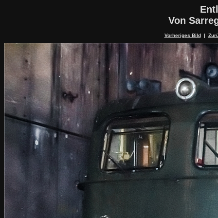
Ent
Von Sarre
Vorheriges Bild
|
Zurü