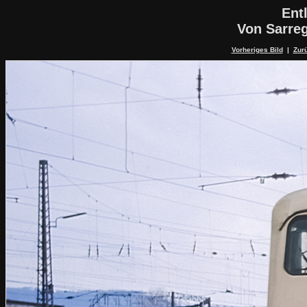
Ent
Von Sarre
Vorheriges Bild
|
Zurü