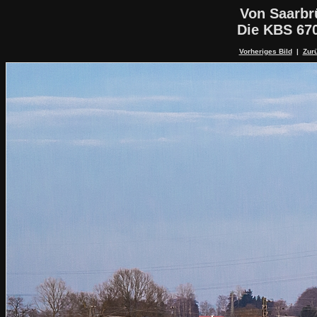
Von Saarbr
Die KBS 67
Vorheriges Bild
|
Zurü