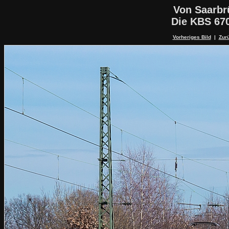
Von Saarbr
Die KBS 67
Vorheriges Bild
|
Zurü